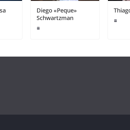
asa
Diego «Peque»
Thiag
Schwartzman